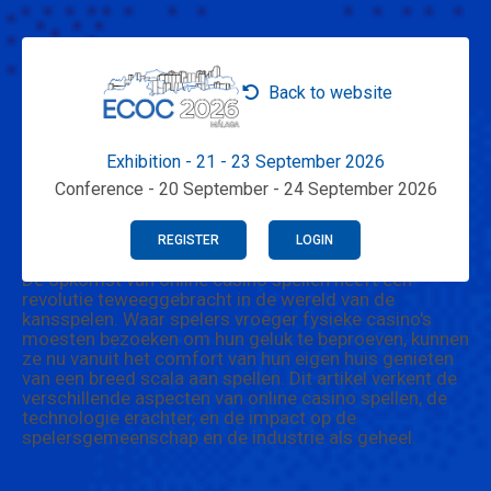
Back to website
Exhibition - 21 - 23 September 2026
Conference - 20 September - 24 September 2026
REGISTER
LOGIN
De opkomst van online casino spellen heeft een
revolutie teweeggebracht in de wereld van de
kansspelen. Waar spelers vroeger fysieke casino's
moesten bezoeken om hun geluk te beproeven, kunnen
ze nu vanuit het comfort van hun eigen huis genieten
van een breed scala aan spellen. Dit artikel verkent de
verschillende aspecten van online casino spellen, de
technologie erachter, en de impact op de
spelersgemeenschap en de industrie als geheel.