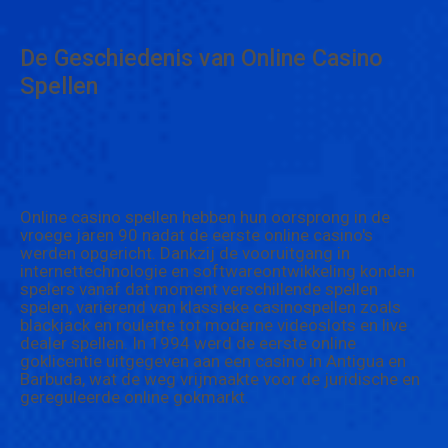
De Geschiedenis van Online Casino
Spellen
Online casino spellen hebben hun oorsprong in de
vroege jaren 90 nadat de eerste online casino's
werden opgericht. Dankzij de vooruitgang in
internettechnologie en softwareontwikkeling konden
spelers vanaf dat moment verschillende spellen
spelen, variërend van klassieke casinospellen zoals
blackjack en roulette tot moderne videoslots en live
dealer spellen. In 1994 werd de eerste online
goklicentie uitgegeven aan een casino in Antigua en
Barbuda, wat de weg vrijmaakte voor de juridische en
gereguleerde online gokmarkt.