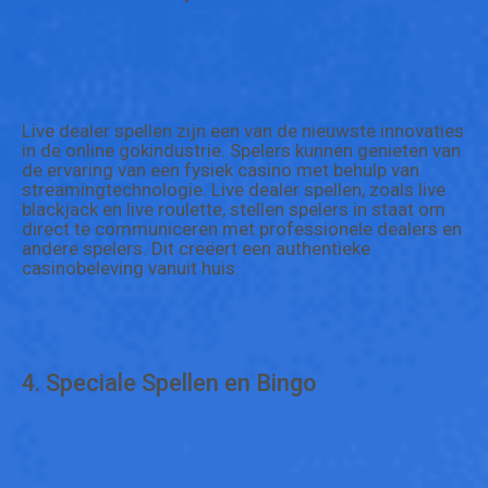
Live dealer spellen zijn een van de nieuwste innovaties
in de online gokindustrie. Spelers kunnen genieten van
de ervaring van een fysiek casino met behulp van
streamingtechnologie. Live dealer spellen, zoals live
blackjack en live roulette, stellen spelers in staat om
direct te communiceren met professionele dealers en
andere spelers. Dit creëert een authentieke
casinobeleving vanuit huis.
4. Speciale Spellen en Bingo