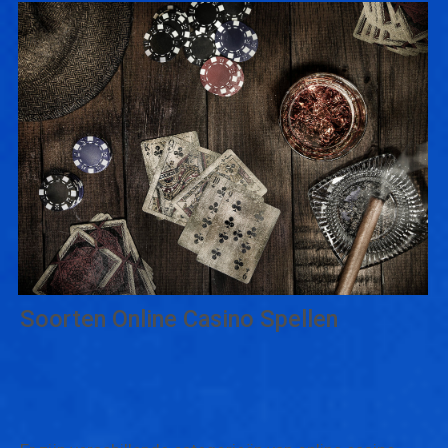
Soorten Online Casino Spellen