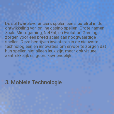
De softwareleveranciers spelen een sleutelrol in de
ontwikkeling van online casino spellen. Grote namen
zoals Microgaming, NetEnt, en Evolution Gaming
zorgen voor een breed scala aan hoogwaardige
spellen. Deze bedrijven investeren in de nieuwste
technologieën en innovaties om ervoor te zorgen dat
hun spellen niet alleen leuk zijn, maar ook visueel
aantrekkelijk en gebruiksvriendelijk.
3. Mobiele Technologie