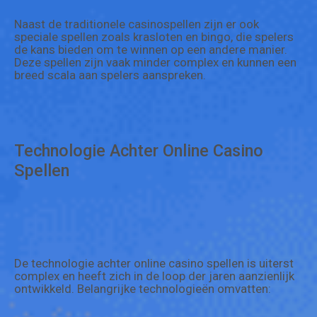
Naast de traditionele casinospellen zijn er ook
speciale spellen zoals krasloten en bingo, die spelers
de kans bieden om te winnen op een andere manier.
Deze spellen zijn vaak minder complex en kunnen een
breed scala aan spelers aanspreken.
Technologie Achter Online Casino
Spellen
De technologie achter online casino spellen is uiterst
complex en heeft zich in de loop der jaren aanzienlijk
ontwikkeld. Belangrijke technologieën omvatten: