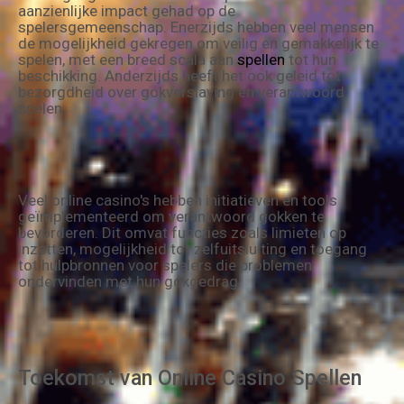
aanzienlijke impact gehad op de
spelersgemeenschap. Enerzijds hebben veel mensen
de mogelijkheid gekregen om veilig en gemakkelijk te
spelen, met een breed scala aan
spellen
tot hun
beschikking. Anderzijds heeft het ook geleid tot
bezorgdheid over gokverslaving en verantwoord
spelen.
Veel online casino's hebben initiatieven en tools
geïmplementeerd om verantwoord gokken te
bevorderen. Dit omvat functies zoals limieten op
inzetten, mogelijkheid tot zelfuitsluiting en toegang
tot hulpbronnen voor spelers die problemen
ondervinden met hun gokgedrag.
Toekomst van Online Casino Spellen