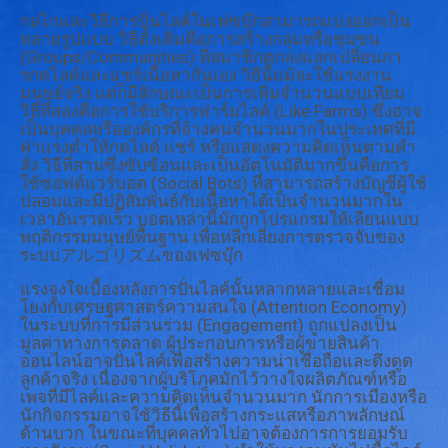
กลไกและวิธีการปั่นไลค์ในเฟซบุ๊กสามารถแบ่งออกเป็น
หลายรูปแบบ วิธีดั้งเดิมคือการสร้างกลุ่มหรือชุมชน
(Groups/Communities) ที่สมาชิกตกลงแลกเปลี่ยนกา
รกดไลค์และแชร์เนื้อหากันเอง วิธีนี้แม้จะใช้แรงงาน
มนุษย์จริง แต่ก็มีลักษณะเป็นการเพิ่มจำนวนแบบเทียม
วิธีที่สองคือการใช้บริการฟาร์มไลค์ (Like Farms) ซึ่งอาจ
เป็นบุคคลหรือองค์กรที่จ้างคนจำนวนมากในประเทศที่มี
ค่าแรงต่ำให้กดไลค์ แชร์ หรือแสดงความคิดเห็นตามคำ
สั่ง วิธีที่สามซึ่งซับซ้อนและเป็นอัตโนมัติมากขึ้นคือการ
ใช้ซอฟต์แวร์บอต (Social Bots) ที่สามารถสร้างบัญชีผู้ใช้
ปลอมและมีปฏิสัมพันธ์กับเนื้อหาได้เป็นจำนวนมากใน
เวลาอันรวดเร็ว บอตเหล่านี้มักถูกโปรแกรมให้เลียนแบบ
พฤติกรรมมนุษย์พื้นฐาน เพื่อหลีกเลี่ยงการตรวจจับของ
ระบบアルゴリズムของเฟซบุ๊ก
แรงจูงใจเบื้องหลังการปั่นไลค์นั้นหลากหลายและเชื่อม
โยงกับเศรษฐศาสตร์ความสนใจ (Attention Economy)
ในระบบที่การมีส่วนร่วม (Engagement) ถูกแปลงเป็น
มูลค่าทางการตลาด ผู้ประกอบการหรือผู้ขายสินค้า
ออนไลน์อาจปั่นไลค์เพื่อสร้างความน่าเชื่อถือและดึงดูด
ลูกค้าจริง เนื่องจากผู้บริโภคมักไว้วางใจผลิตภัณฑ์หรือ
เพจที่มีไลค์และความคิดเห็นจำนวนมาก นักการเมืองหรือ
นักกิจกรรมอาจใช้วิธีนี้เพื่อสร้างกระแสหรือภาพลักษณ์
ด้านบวก ในขณะที่บุคคลทั่วไปอาจต้องการการยอมรับ