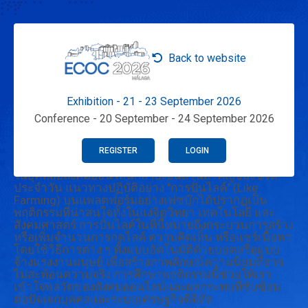
Back to website
Exhibition - 21 - 23 September 2026
Conference - 20 September - 24 September 2026
REGISTER
LOGIN
ในยุคที่สื่อสังคมออนไลน์กลายเป็นส่วนสำคัญของชีวิต
ประจำวัน แนวทางปฏิบัติอย่าง "การปั่นไลค์" (Like
Farming) บนแพลตฟอร์มอย่างเฟซบุ๊กได้ปรากฏเป็น
พฤติกรรมที่น่าสนใจทั้งในแง่จิตวิทยา เทคโนโลยี และ
สังคมศาสตร์ การปั่นไลค์ในที่นี้หมายถึงกระบวนการสร้าง
หรือเพิ่มจำนวนการกดไลค์ ความคิดเห็น หรือแชร์เนื้อหา
โดยใช้วิธีการต่าง ๆ ทั้งแบบอัตโนมัติด้วยบอตหรือแบบ
จ้างแรงงานมนุษย์ เพื่อสร้างภาพลักษณ์ความนิยมที่อาจ
ไม่สะท้อนความจริง การศึกษาพฤติกรรมนี้ช่วยให้เรา
เข้าใจพลวัตของสังคมออนไลน์และผลกระทบที่ซับซ้อน
ต่อปัจเจกบุคคลและระบบเศรษฐกิจดิจิทัล