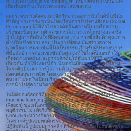
ทางสังคม (Social Validation) ทำให้บางคนหันไปซื้อไลค์
เพื่อเพิ่มสถานะในแวดวงออนไลน์ของตน
ผลกระทบทางสังคมและจิตวิทยาของการปั่นไลค์นั้นมีนัย
สำคัญ ประการแรก มันบิดเบือนการรับรู้ทางสังคม (Social
Perception) ผู้ใช้ทั่วไปอาจตัดสินความนิยมหรือความ
จริงของข้อมูลจากตัวเลขการมีส่วนร่วมที่ถูกปรุงแต่ง ซึ่ง
นำไปสู่การตัดสินใจที่ผิดพลาด เช่น การซื้อสินค้าคุณภาพ
ต่ำหรือเชื่อข่าวปลอม ประการที่สอง มันสร้างสภาพ
แวดล้อมการแข่งขันที่ไม่เป็นธรรม สำหรับผู้ประกอบการ
ที่ซื่อสัตย์ การต้องแข่งขันกับคู่แข่งที่ใช้ไลค์ปลอมทำให้
เกิดความกดดันและอาจผลักดันให้หันมาใช้วิธีการ
เดียวกัน ทำให้วงจรนี้ดำเนินต่อไม่สิ้นสุด ประการที่สาม
ในระดับปัจเจก การไล่ตามตัวเลขความนิยมที่เทียมอาจ
ส่งผลต่อสุขภาพจิต โดยเฉพาะในกลุ่มวัยรุ่นที่อาจรู้สึกว่า
ตนเองไม่พอใจเมื่อเปรียบเทียบกับผู้อื่นที่มีตัวเลขสูง ซึ่ง
อาจนำไปสู่ความวิตกกังวลหรือภาวะซึมเศร้าได้
ในมิติของอัลกอริทึมและแพลตฟอร์ม เฟซบุ๊กใช้ระบบ
machine learning เพื่อตรวจจับและลดการมองเห็น
(Reach) ของเนื้อหาที่ถูกสงสัยว่ามีการปั่นไลค์หรือมี
พฤติกรรมไม่แท้จริง アルゴリズムเช่นนี้พยายาม
แยกแยะระหว่างกิจกรรมของมนุษย์จริงและบอต โดย
วิเคราะห์รูปแบบพฤติกรรม เช่น ความเร็วในการมี
ปฏิสัมพันธ์ รูปแบบการคลิก หรือความเชื่อมโยงของเครือ