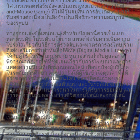
ข่ายสังคม อย่างไรก็ดี การแข่งขันระหว่างผู้สร้างบอตและ
วิศวกรแพลตฟอร์มยังคงเป็นเกมแห่งแมวและหนู (Cat-
and-Mouse Game) ที่ไม่มีวันจบสิ้น การอัปเดตアルกอริ
ทึมอย่างต่อเนื่องเป็นสิ่งจำเป็นเพื่อรักษาความสมบูรณ์
ของระบบ
ทางออกและข้อเสนอแนะสำหรับปัญหานี้ควรเป็นแบบ
หลายระดับ ในระดับนโยบาย แพลตฟอร์มควรเพิ่มความ
โปร่งใสเกี่ยวกับวิธีการตรวจจับและมาตรการลงโทษ รวม
ถึงส่งเสริมการรู้เท่าทันสื่อดิจิทัล (Digital Media Literacy)
ให้กับผู้ใช้ ในระดับกฎหมาย หน่วยงานกำกับดูแลอาจ
พิจารณากฎเกณฑ์ที่ชัดเจนเกี่ยวกับการโฆษณาและการ
แสดงความนิยมที่เทียมบนออนไลน์ เพื่อปกป้องผู้บริโภค
ในระดับการศึกษา ควรปลูกฝังให้ผู้ใช้เข้าใจคุณค่าที่แท้
จริงของการมีส่วนร่วมออนไลน์ ซึ่งอยู่ที่คุณภาพของ
ปฏิสัมพันธ์ ไม่ใช่ปริมาณตัวเลข และในระดับปัจเจก การ
ตระหนักรู้ถึงความปรารถนาในการได้รับการยอมรับ และ
การหาความสมดุลระหว่างชีวิตออนไลน์และออฟไลน์
เป็นสิ่งสำคัญ
การปั่นไลค์เฟซบุ๊กจึงไม่ใช่เพียงเทคนิคทางเทคนิค แต่
เป็นปรากฏการณ์ที่สะท้อนความต้องการพื้นฐานของ
มนุษย์ในการได้รับการยอมรับ การแข่งขันในระบบ
เศรษฐกิจดิจิทัล และช่องว่างทางจริยธรรมในโลกไซเบอร์
การศึกษาพฤติกรรมนี้อย่างต่อเนื่องจะช่วยให้เราสามารถ
ออกแบบระบบสื่อสังคมออนไลน์ที่ส่งเสริมปฏิสัมพันธ์ที่แท้