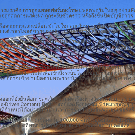
ะการแรกคือ
การถูกแพลตฟอร์มลงโทษ
แพลตฟอร์มใหญ่ๆ อย่าง Fa
าจถูกลดการแสดงผล ถูกระงับชั่วคราว หรือถึงขั้นปิดบัญชีถาว
ือจากการแลกเปลี่ยน มักไม่ใช่กลุ่มเป้าหมายที่แท้จริง (Targ
หมื่น แต่เวลาโพสต์ขายของกลับไม่มีใครสนใจ สร้างความสับสนให้
้างภาพลักษณ์เทียมเป็นการหลอกลวงผู้บริโภคโดยปริยาย เมื่อลูกค
สิ่งนี้บั่นทอนระบบนิเวศทางการค้าออนไลน์ที่ควรตั้งอยู่บนพื
ฟนเพจ" โดยตรง แต่กิจกรรมบางรูปแบบอาจขัดกับกฎหมายที่มีอย
รือโปรแกรมอัตโนมัติเพื่อเข้าถึงระบบโดยมิชอบ หรือการสร้างบ
ค ก็อาจเข้าข่ายผิดตามพระราชบัญญัติคุ้มครองผู้บริโภค พ.ศ. 
งออกที่ยั่งยืนคือการละเลิกความคิดเรื่องทางลัดและหันมาสร้า
Value-Driven Content) ที่ตอบโจทย์และดึงดูดกลุ่มเป้าหมายจริงๆ กา
ที่กำหนดได้อย่างแม่นยำ และการร่วมมือกับอินฟลูเอนเซอร์หรื
ม ย่อมมีค่ามากกว่าผู้ติดตาม 100,000 คนที่เงียบงันและเป็นเพ
งการตลาดที่ทรงประสิทธิภาพและน่าเชื่อถือที่สุดในยุคดิจิทัล