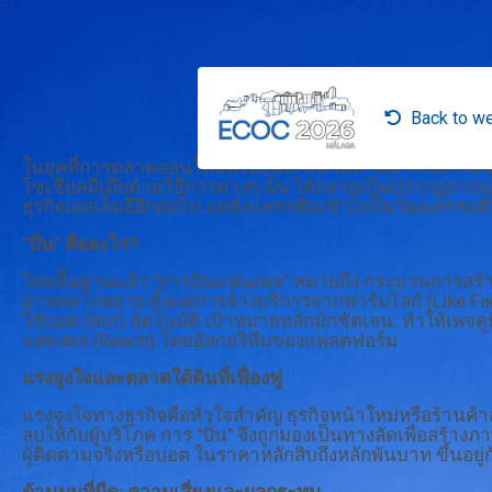
Back to we
ในยุคที่การตลาดออนไลน์ครองโลก แนวคิด "ปั่น" หรือการเ
โซเชียลมีเดียด้วยวิธีการต่างๆ นั้น ได้กลายเป็นปรากฏการณ์
ธุรกิจเอสเอ็มอีอีกต่อไป แต่ยังแทรกซึมเข้าไปในวัฒนธรรมดิ
"ปั่น" คืออะไร?
โดยพื้นฐานแล้ว "การปั่นแฟนเพจ" หมายถึง กระบวนการสร้างห
อาจหลากหลาย ตั้งแต่การจ้างบริการจากฟาร์มไลก์ (Like Far
ใช้บอต (Bot) อัตโนมัติ เป้าหมายหลักมักชัดเจน: ทำให้เพจดูม
แสดงผล (Reach) โดยอัลกอริทึมของแพลตฟอร์ม
แรงจูงใจและตลาดใต้ดินที่เฟื่องฟู
แรงจูงใจทางธุรกิจคือหัวใจสำคัญ ธุรกิจหน้าใหม่หรือร้าน
ลบให้กับผู้บริโภค การ "ปั่น" จึงถูกมองเป็นทางลัดเพื่อสร้า
ผู้ติดตามจริงหรือบอต ในราคาหลักสิบถึงหลักพันบาท ขึ้นอยู่ก
ด้านมุมที่มืด: ความเสี่ยงและผลกระทบ