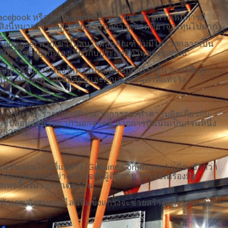
cebook หรือ Instagram มีนโยบายต่อต้านการเพิ่มการมี
ร สิ่งนี้หมายถึงการสูญเสียแชแนลการตลาดที่อาจลงทุนไปมาก
et Audience) พวกเขาไม่สนใจผลิตภัณฑ์ ไม่มีโอกาสกลายเป็น
กับเจ้าของธุรกิจเองเกี่ยวกับประสิทธิภาพของกลยุทธ์
้ารู้ในภายหลังว่าความนิยมนั้นถูกสร้างขึ้น อาจรู้สึกถูก
้นฐานของความซื่อสัตย์และคุณภาพสินค้าที่แท้จริง
ู่ เช่น พระราชบัญญัติว่าด้วยการกระทำความผิดเกี่ยวกับ
ัญชีปลอมจำนวนมาก นอกจากนี้ หากการปั่นนั้นเป็นส่วนหนึ่ง
2522 ได้
งชุมชนออนไลน์ที่แท้จริง (Genuine Community) แม้จะช้ากว่า
รมีปฏิสัมพันธ์อย่างจริงใจกับผู้ติดตาม การใช้เครื่องมือ
อเพจอื่นในวงการเดียวกัน
ียงตัวเลข สังคมออนไลน์ที่แข็งแกร่งจะช่วยสร้างแบรนด์แอม