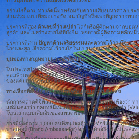
อย่างไรก็ตาม ทางลัดนี้มาพร้อมกับความเสี่ยงมหาศาล ปร
ส่วนร่วมแบบเทียมอย่างชัดเจน บัญชีหรือเพจที่ถูกตรวจพบอ
ประการที่สอง
ตัวเลขที่ว่างเปล่า
ไลก์หรือผู้ติดตามจากบอตหร
ลูกค้า และไม่สร้างรายได้ที่ยั่งยืน เพจอาจมีผู้ติดตามหลัก
ประการที่สาม
ปัญหาด้านจริยธรรมและความไว้วางใจ
การสร
โกงและสูญเสียความไว้วางใจในแบรนด์อย่างถาวร ในระยะยาว 
มุมมองทางกฎหมายและกฎระเบียบ
ในประเทศไทย แม้จะยังไม่มีกฎหมายเฉพาะที่ห้าม "การปั่นแ
คอมพิวเตอร์ พ.ศ. 2560 ในกรณีที่เกี่ยวข้องกับการใช้บอตห
ของแคมเปญโฆษณาที่จงใจให้ข้อมูลเท็จเพื่อหลอกลวงผู้บริโภ
ทางเลือกที่ยั่งยืน: สร้างชุมชนจริงแทนการปั่นตัวเลข
นักการตลาดดิจิทัลและผู้เชี่ยวชาญหลายเสียงเห็นพ้องว่า ทา
แต่มั่นคงกว่า กลยุทธ์นี้เน้นที่การสร้างเนื้อหาที่มีคุณค่า (
โฆษณาแบบเสียเงินของแพลตฟอร์มเพื่อเข้าถึงกลุ่มเป้าหมาย
การมีผู้ติดตาม 1,000 คนที่สนใจผลิตภัณฑ์จริงและมีส่วนร่ว
บาสเดอร์ (Brand Ambassador) จากลูกค้าจริง ซึ่งเป็นพลังทา